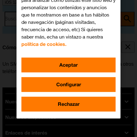
para analizar cómo utilizas este sitio web y
iOS 12.0
personalizar los contenidos y anuncios
que te mostramos en base a tus hábitos
Busca por problema o tema
de navegación (páginas visitadas,
frecuencia de acceso, etc) Si quieres
saber más, echa un vistazo a nuestra
política de cookies.
Cómo escribir y enviar un SMS
Un SMS es un mensaje de texto que se puede enviar a otros
Aceptar
teléfonos móviles.
Configurar
Nuestras tarifas
Rechazar
Nuestros dispositivos
Tarifas Orange
Tarifas fibra y móvil
Enlaces de interés
Ofertas en móviles
Tarifas móviles