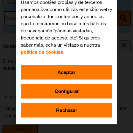
Usamos cookies propias y de terceros
iOS 12.0
para analizar cómo utilizas este sitio web y
personalizar los contenidos y anuncios
Busca por problema o tema
que te mostramos en base a tus hábitos
de navegación (páginas visitadas,
frecuencia de acceso, etc) Si quieres
saber más, echa un vistazo a nuestra
No puedo iniciar mi móvil
política de cookies.
Si no se puede iniciar el móvil después de encenderlo,
puede haber varias causas al problema.
Aceptar
Configurar
Iniciar la guía para solucionar tu problema
Esta guía te va a conducir a través de una serie de posibles
Rechazar
causas y soluciones al problema.
Comenzar