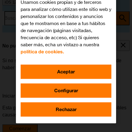
Usamos cookies propias y de terceros
iOS 12.0
para analizar cómo utilizas este sitio web y
personalizar los contenidos y anuncios
Busca por problema o tema
que te mostramos en base a tus hábitos
de navegación (páginas visitadas,
frecuencia de acceso, etc) Si quieres
saber más, echa un vistazo a nuestra
No puedo enviar ni recibir correo electrónico
política de cookies.
Si no se puede enviar ni recibir correo electrónico, puede
haber varias causas posibles al problema.
Aceptar
Configurar
Iniciar la guía para solucionar tu problema
Esta guía te va a conducir a través de una serie de posibles
Rechazar
causas y soluciones al problema.
Comenzar