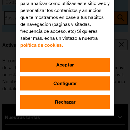
iOS 13.1
para analizar cómo utilizas este sitio web y
personalizar los contenidos y anuncios
que te mostramos en base a tus hábitos
Busca por problema o tema
de navegación (páginas visitadas,
frecuencia de acceso, etc) Si quieres
saber más, echa un vistazo a nuestra
política de cookies.
Activar o desactivar la itinerancia de datos
El consumo de datos en el extranjero se puede limitar,
Aceptar
desactivando la itinerancia de datos. Haciendo esto el móvil
no establece conexión con internet a través de la red móvil.
No obstante, se puede utilizar el Wi-Fi aunque la itinerancia
Configurar
de datos esté desactivada.
Rechazar
Nuestras tarifas