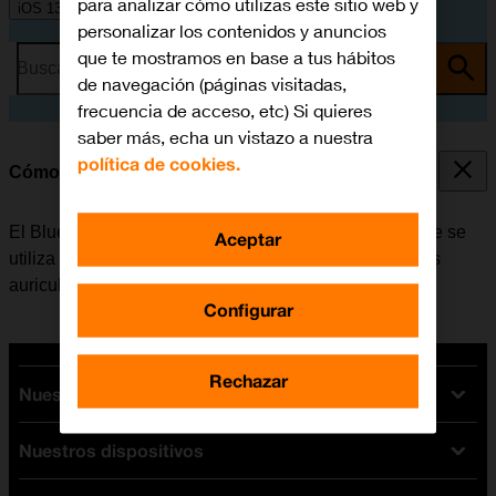
para analizar cómo utilizas este sitio web y
iOS 13.1
personalizar los contenidos y anuncios
que te mostramos en base a tus hábitos
Busca por problema o tema
de navegación (páginas visitadas,
frecuencia de acceso, etc) Si quieres
saber más, echa un vistazo a nuestra
política de cookies.
Cómo vincular un dispositivo Bluetooth al móvil
El Bluetooth es una forma de conexión inalámbrica que se
Aceptar
utiliza para establecer conexión con, por ejemplo, unos
auriculares inalámbricos o un teclado.
Configurar
Rechazar
Nuestras tarifas
Nuestros dispositivos
Tarifas Orange
Tarifas fibra y móvil