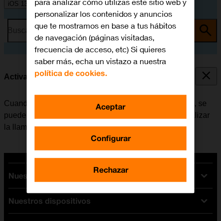
para analizar cómo utilizas este sitio web y
iOS 13.1
personalizar los contenidos y anuncios
que te mostramos en base a tus hábitos
Busca por problema o tema
de navegación (páginas visitadas,
frecuencia de acceso, etc) Si quieres
saber más, echa un vistazo a nuestra
política de cookies.
Activar o desactivar la llamada en espera
Cuando la función de llamada en espera está activada, se
Aceptar
puede responder una nueva llamada sin tener que finalizar
la llamada en curso.
Configurar
Rechazar
Nuestras tarifas
Nuestros dispositivos
Tarifas Orange
Tarifas fibra y móvil