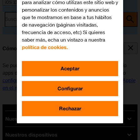
para analizar cómo utilizas este sitio web y
iOS 13.1
personalizar los contenidos y anuncios
que te mostramos en base a tus hábitos
Busca por problema o tema
de navegación (páginas visitadas,
frecuencia de acceso, etc) Si quieres
saber más, echa un vistazo a nuestra
política de cookies.
Cómo instalar apps de App Store
Se pueden añadir nuevas funciones al móvil, instalando
Aceptar
apps de App Store. Antes de instalar apps, es necesario
configurar el móvil para internet
y
activar la Cuenta de Apple
Configurar
en el móvil
.
Rechazar
Nuestras tarifas
Nuestros dispositivos
Tarifas Orange