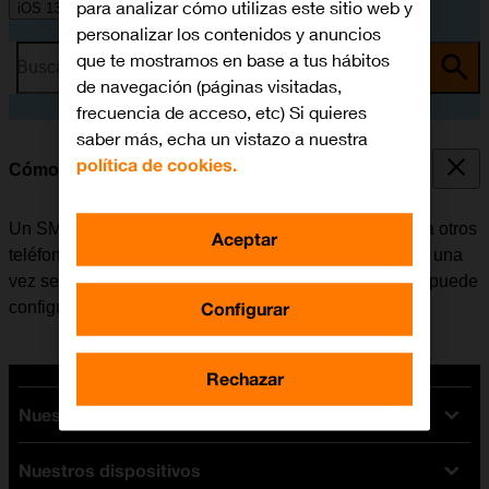
para analizar cómo utilizas este sitio web y
iOS 13.1
personalizar los contenidos y anuncios
que te mostramos en base a tus hábitos
Busca por problema o tema
de navegación (páginas visitadas,
frecuencia de acceso, etc) Si quieres
saber más, echa un vistazo a nuestra
política de cookies.
Cómo configurar el móvil para SMS
Un SMS es un mensaje de texto que se puede enviar a otros
Aceptar
teléfonos móviles. El móvil puede enviar y recibir SMS una
vez se ha insertado la tarjeta SIM. Si no es el caso, se puede
Configurar
configurar el móvil para SMS de forma manual.
Rechazar
Nuestras tarifas
Nuestros dispositivos
Tarifas Orange