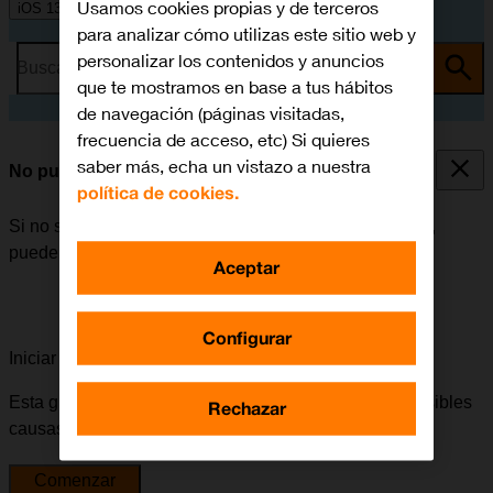
Usamos cookies propias y de terceros
iOS 13.1
para analizar cómo utilizas este sitio web y
personalizar los contenidos y anuncios
Busca por problema o tema
que te mostramos en base a tus hábitos
de navegación (páginas visitadas,
frecuencia de acceso, etc) Si quieres
saber más, echa un vistazo a nuestra
No puedo iniciar mi móvil
política de cookies.
Si no se puede iniciar el móvil después de encenderlo,
puede haber varias causas al problema.
Aceptar
Configurar
Iniciar la guía para solucionar tu problema
Esta guía te va a conducir a través de una serie de posibles
Rechazar
causas y soluciones al problema.
Comenzar