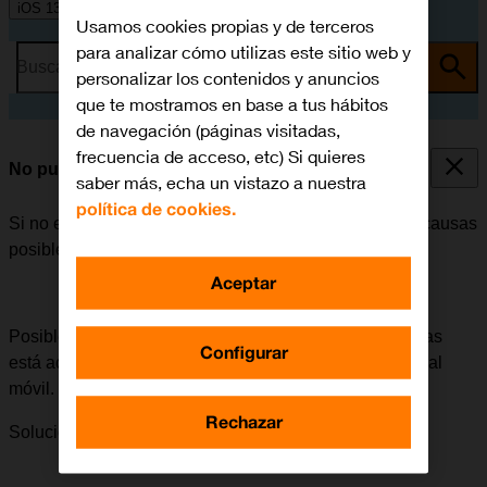
iOS 13.1
Usamos cookies propias y de terceros
para analizar cómo utilizas este sitio web y
Busca por problema o tema
personalizar los contenidos y anuncios
que te mostramos en base a tus hábitos
de navegación (páginas visitadas,
frecuencia de acceso, etc) Si quieres
No puedo recibir llamadas
saber más, echa un vistazo a nuestra
política de cookies.
Si no es posible recibir llamadas, puede haber varias causas
posibles al problema.
Aceptar
Posible causa 2 de 3:
Si el desvío de todas las llamadas
Configurar
está activado, no será posible recibir ninguna llamada al
móvil.
Rechazar
Solución:
Cómo cancelar todos los desvíos.