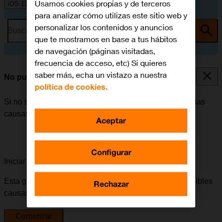
Usamos cookies propias y de terceros
iOS 13.1
para analizar cómo utilizas este sitio web y
personalizar los contenidos y anuncios
Busca por problema o tema
que te mostramos en base a tus hábitos
de navegación (páginas visitadas,
frecuencia de acceso, etc) Si quieres
saber más, echa un vistazo a nuestra
No puedo enviar ni recibir MMS
política de cookies.
Si no se puede enviar ni recibir MMS, puede haber varias
causas posibles al problema.
Aceptar
Configurar
Iniciar la guía para solucionar tu problema
Esta guía te va a conducir a través de una serie de posibles
Rechazar
causas y soluciones al problema.
Comenzar