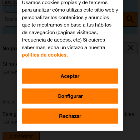
Usamos cookies propias y de terceros
iOS 15.0
para analizar cómo utilizas este sitio web y
personalizar los contenidos y anuncios
Busca por problema o tema
que te mostramos en base a tus hábitos
de navegación (páginas visitadas,
frecuencia de acceso, etc) Si quieres
saber más, echa un vistazo a nuestra
No puedo encender mi móvil
política de cookies.
Si no se puede encender el móvil, puede haber varias
causas posibles al problema.
Aceptar
Configurar
Iniciar la guía para solucionar tu problema
Esta guía te va a conducir a través de una serie de posibles
Rechazar
causas y soluciones al problema.
Comenzar