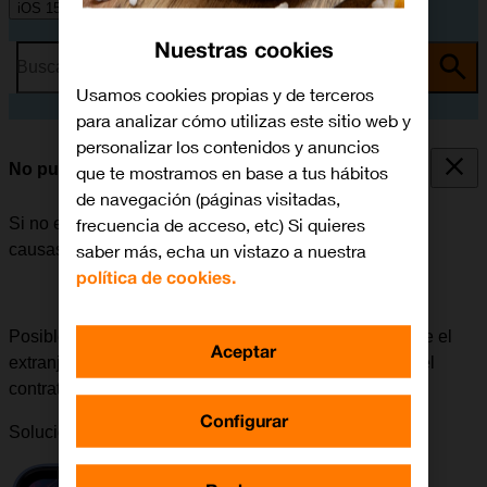
iOS 15.0
Nuestras cookies
Busca por problema o tema
Usamos cookies propias y de terceros
para analizar cómo utilizas este sitio web y
personalizar los contenidos y anuncios
No puedo realizar llamadas
que te mostramos en base a tus hábitos
de navegación (páginas visitadas,
frecuencia de acceso, etc) Si quieres
Si no es posible realizar llamadas, puede haber varias
saber más, echa un vistazo a nuestra
causas posibles al problema.
política de cookies.
Posible causa 5 de 8:
Para realizar llamadas a o desde el
Aceptar
extranjero, la itinerancia tiene que estar habilitada en el
contrato.
Configurar
Solución:
Cómo habilitar la itinerancia en tu contrato
.