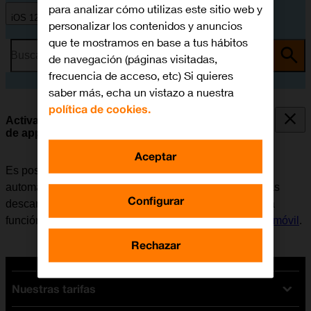
para analizar cómo utilizas este sitio web y
iOS 12.0
personalizar los contenidos y anuncios
que te mostramos en base a tus hábitos
Busca por problema o tema
de navegación (páginas visitadas,
frecuencia de acceso, etc) Si quieres
saber más, echa un vistazo a nuestra
política de cookies.
Activar o desactivar la sincronización automática
de apps y del contenido de las apps
Aceptar
Es posible configurar el móvil para que descargue
automáticamente apps y contendido de apps que hayas
Configurar
descargado en otros dispositivos. Para poder utilizar la
función, es necesario
activar la Cuenta de Apple en el móvil
.
Rechazar
Nuestras tarifas