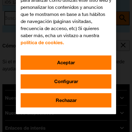
para analizar cómo utilizas este sitio web y
iOS 12.0
personalizar los contenidos y anuncios
que te mostramos en base a tus hábitos
Busca por problema o tema
de navegación (páginas visitadas,
frecuencia de acceso, etc) Si quieres
saber más, echa un vistazo a nuestra
política de cookies.
Cómo reiniciar el móvil
Si el móvil funciona muy lentamente o no responde, puede
Aceptar
ayudar el reiniciarlo.
Configurar
Nuestras tarifas
Rechazar
Nuestros dispositivos
Tarifas Orange
Tarifas fibra y móvil
Enlaces de interés
Ofertas en móviles
Tarifas móviles