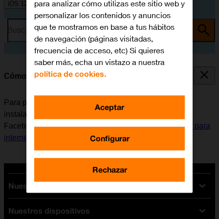
para analizar cómo utilizas este sitio web y
iOS 12.0
personalizar los contenidos y anuncios
que te mostramos en base a tus hábitos
Busca por problema o tema
de navegación (páginas visitadas,
frecuencia de acceso, etc) Si quieres
saber más, echa un vistazo a nuestra
política de cookies.
Cómo instalar Facebook Messenger
Para poder utilizar Facebook Messenger, es necesario
Aceptar
instalar esta aplicación en el móvil. Antes de instalar
Facebook Messenger, es necesario
configurar el móvil para
Configurar
internet
y
activar la Cuenta de Apple en el móvil
.
Rechazar
Nuestras tarifas
Nuestros dispositivos
Tarifas Orange