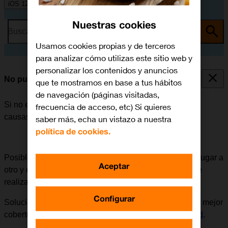
iOS 12.0
Nuestras cookies
Busca por problema o tema
Usamos cookies propias y de terceros
para analizar cómo utilizas este sitio web y
personalizar los contenidos y anuncios
No puedo realizar llamadas
que te mostramos en base a tus hábitos
de navegación (páginas visitadas,
Si no es posible realizar llamadas, puede haber varias
frecuencia de acceso, etc) Si quieres
causas posibles al problema.
saber más, echa un vistazo a nuestra
política de cookies.
Posible causa 1 de 8:
La cobertura de red varía de un lugar a
Aceptar
otro y en ciertos lugares es tan débil, que no es posible
realizar llamadas.
Configurar
Solución:
Intentar llamar más tarde desde un lugar con mejor
cobertura de red. Ver nuestro
mapa de cobertura de red
.