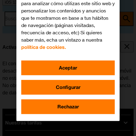
iOS 13.1
para analizar cómo utilizas este sitio web y
personalizar los contenidos y anuncios
que te mostramos en base a tus hábitos
Busca por problema o tema
de navegación (páginas visitadas,
frecuencia de acceso, etc) Si quieres
saber más, echa un vistazo a nuestra
política de cookies.
Activar o desactivar la itinerancia de datos
El consumo de datos en el extranjero se puede limitar,
Aceptar
desactivando la itinerancia de datos. Haciendo esto el móvil
no establece conexión con internet a través de la red móvil.
No obstante, se puede utilizar el Wi-Fi aunque la itinerancia
Configurar
de datos esté desactivada.
Rechazar
Nuestras tarifas