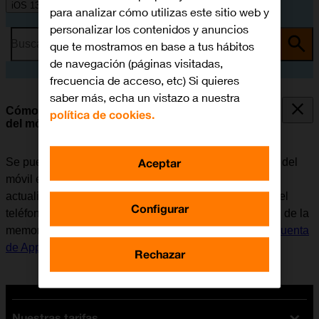
iOS 13.1
para analizar cómo utilizas este sitio web y
personalizar los contenidos y anuncios
Busca por problema o tema
que te mostramos en base a tus hábitos
de navegación (páginas visitadas,
frecuencia de acceso, etc) Si quieres
saber más, echa un vistazo a nuestra
Cómo hacer una copia de seguridad de la memoria
política de cookies.
del móvil en iCloud
Aceptar
Se puede hacer una copia de seguridad del contenido del
móvil en iCloud para que no se pierda, por ejemplo, al
actualizar el software del móvil o en caso de pérdida del
Configurar
teléfono. Antes de poder hacer una copia de seguridad de la
memoria del móvil en iCloud, es necesario
activar la Cuenta
de Apple en el móvil
y
conectarse a una red Wi-Fi
.
Rechazar
Nuestras tarifas