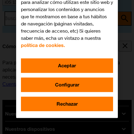
para analizar cómo utilizas este sitio web y
iOS 13.1
personalizar los contenidos y anuncios
que te mostramos en base a tus hábitos
Busca por problema o tema
de navegación (páginas visitadas,
frecuencia de acceso, etc) Si quieres
saber más, echa un vistazo a nuestra
política de cookies.
Cómo instalar Instagram
Para poder utilizar Instagram, es necesario instalar esta
Aceptar
aplicación en el móvil. Antes de instalar Instagram, es
necesario
configurar el móvil para internet
y
activar la
Configurar
Cuenta de Apple en el móvil
.
Rechazar
Nuestras tarifas
Nuestros dispositivos
Tarifas Orange