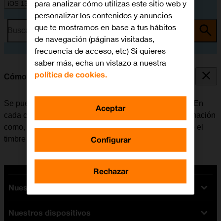
para analizar cómo utilizas este sitio web y
iOS 13.1
personalizar los contenidos y anuncios
que te mostramos en base a tus hábitos
Busca por problema o tema
de navegación (páginas visitadas,
frecuencia de acceso, etc) Si quieres
saber más, echa un vistazo a nuestra
política de cookies.
Cómo crear un nuevo contacto
Se pueden guardar los contactos en la guía del móvil. En
Aceptar
cada contacto es posible guardar varios tipos de información
como, por ejemplo, la dirección de correo electrónico o el
Configurar
timbre de llamada personal.
Rechazar
Nuestras tarifas
Nuestros dispositivos
Tarifas Orange