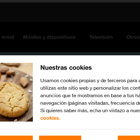
s móvil
Móviles y dispositivos
Televisión
Otros
Nuestras cookies
Usamos cookies propias y de terceros para 
utilizas este sitio web y personalizar los con
anuncios que te mostramos en base a tus há
navegación (páginas visitadas, frecuencia d
Si quieres saber más, echa un vistazo a nue
cookies.
iOS 13.1
Busca por problema o te