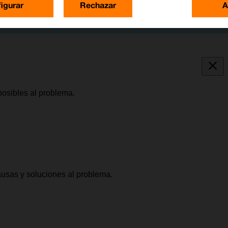
igurar
Rechazar
A
posibles al problema.
causas y soluciones al problema.