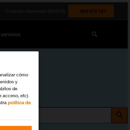
Contrata llamando GRATIS:
900 815 761
 servicios
analizar cómo
tenidos y
bitos de
e acceso, etc)
stra
política de
ma