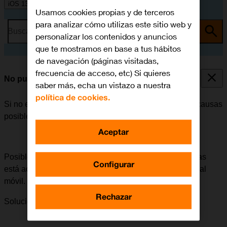
iOS 13.1
Usamos cookies propias y de terceros
para analizar cómo utilizas este sitio web y
Busca por problema o tema
personalizar los contenidos y anuncios
que te mostramos en base a tus hábitos
de navegación (páginas visitadas,
frecuencia de acceso, etc) Si quieres
No puedo recibir llamadas
saber más, echa un vistazo a nuestra
política de cookies.
Si no es posible recibir llamadas, puede haber varias causas
posibles al problema.
Aceptar
Posible causa 2 de 3:
Si el desvío de todas las llamadas
Configurar
está activado, no será posible recibir ninguna llamada al
móvil.
Rechazar
Solución:
Cómo cancelar todos los desvíos.