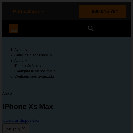
enido principal
e de la página
la cabecera
Particulares
900 815 761
Orange España
Ayuda
Guías de dispositivos
Apple
iPhone Xs Max
Configura tu dispositivo
Configuración avanzada
Apple
iPhone Xs Max
Cambiar dispositivo
iOS 12.0