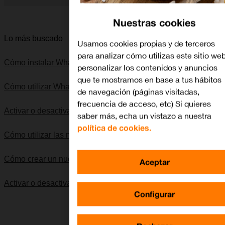
Diapositiva 1 de 5. Apple iPhone Xs Max - Black - imagen 1
Nuestras cookies
Lo más buscado
Usamos cookies propias y de terceros
para analizar cómo utilizas este sitio web
Cómo instalar WhatsApp Messenger
personalizar los contenidos y anuncios
que te mostramos en base a tus hábitos
Cómo utilizar WhatsApp Messenger
de navegación (páginas visitadas,
frecuencia de acceso, etc) Si quieres
Activar o desactivar el modo silencioso
saber más, echa un vistazo a nuestra
política de cookies.
Cómo utilizar las notificaciones
Cómo crear un nuevo contacto
Aceptar
Activar o desactivar el modo de avión
Configurar