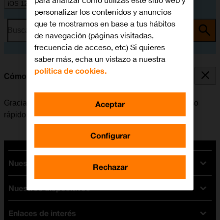
para analizar cómo utilizas este sitio web y
iOS 12.0
personalizar los contenidos y anuncios
que te mostramos en base a tus hábitos
Busca por problema o tema
de navegación (páginas visitadas,
frecuencia de acceso, etc) Si quieres
saber más, echa un vistazo a nuestra
política de cookies.
Cómo utilizar el Centro de Control
Gracias al Centro de Control es posible tener un acceso
Aceptar
rápido a determinadas funciones del móvil.
Configurar
Nuestras tarifas
Rechazar
Nuestros dispositivos
Tarifas Orange
Tarifas fibra y móvil
Enlaces de interés
Ofertas en móviles
Tarifas móviles