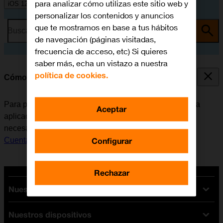
para analizar cómo utilizas este sitio web y
iOS 12.0
personalizar los contenidos y anuncios
que te mostramos en base a tus hábitos
Busca por problema o tema
de navegación (páginas visitadas,
frecuencia de acceso, etc) Si quieres
saber más, echa un vistazo a nuestra
política de cookies.
Cómo instalar Facebook
Para poder utilizar Facebook, es necesario instalar esta
Aceptar
aplicación en el móvil. Antes de instalar Facebook, es
necesario
configurar el móvil para internet
y
activar la
Configurar
Cuenta de Apple en el móvil
.
Rechazar
Nuestras tarifas
Nuestros dispositivos
Tarifas Orange