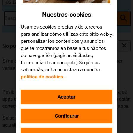
iOS 12.0
Nuestras cookies
Busca por problema o tema
Usamos cookies propias y de terceros
para analizar cómo utilizas este sitio web y
personalizar los contenidos y anuncios
No puedo instalar una app
que te mostramos en base a tus hábitos
de navegación (páginas visitadas,
Si no se puede instalar una app en el móvil, puede haber
frecuencia de acceso, etc) Si quieres
varias causas posibles al problema.
saber más, echa un vistazo a nuestra
política de cookies.
Posible causa 2 de 3:
Los datos de pago para la compra de
Aceptar
apps están asociados al ID de Apple. Si estos datos no están
correctos, se tienen que actualizar para poder comprar apps.
Configurar
Solución:
Entrar en App Store desde el ordenador y
actualizar los datos de pago.