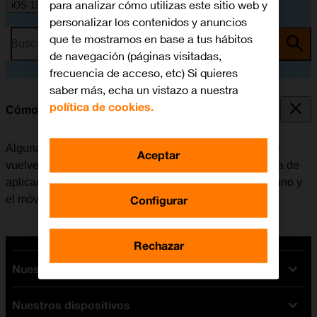
para analizar cómo utilizas este sitio web y
iOS 13.2
personalizar los contenidos y anuncios
que te mostramos en base a tus hábitos
Busca por problema o tema
de navegación (páginas visitadas,
frecuencia de acceso, etc) Si quieres
saber más, echa un vistazo a nuestra
política de cookies.
Cómo cerrar las aplicaciones en segundo plano
Algunas aplicaciones no se cierran del todo cuando se
Aceptar
vuelve a la pantalla de inicio. Si no se cierran de la lista de
aplicaciones activas, seguirán estando en segundo plano y
Configurar
el móvil funcionará más lentamente.
Rechazar
Nuestras tarifas
Nuestros dispositivos
Tarifas Orange