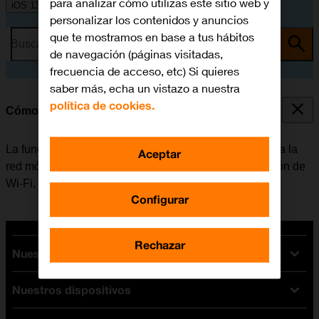
para analizar cómo utilizas este sitio web y
iOS 13.2
personalizar los contenidos y anuncios
que te mostramos en base a tus hábitos
Busca por problema o tema
de navegación (páginas visitadas,
frecuencia de acceso, etc) Si quieres
saber más, echa un vistazo a nuestra
política de cookies.
Cómo conectarse a una red Wi-Fi
La función de Wi-Fi se puede utilizar como alternativa a la
Aceptar
red móvil para conectarse a internet. Al activar la función de
Wi-Fi, el móvil no utiliza datos móviles.
Configurar
Rechazar
Nuestras tarifas
Nuestros dispositivos
Tarifas Orange
Tarifas fibra y móvil