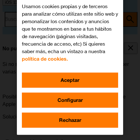
iOS 13.2
Usamos cookies propias y de terceros
para analizar cómo utilizas este sitio web y
Busca por problema o tema
personalizar los contenidos y anuncios
que te mostramos en base a tus hábitos
de navegación (páginas visitadas,
frecuencia de acceso, etc) Si quieres
No puedo instalar una app
saber más, echa un vistazo a nuestra
política de cookies.
Si no se puede instalar una app en el móvil, puede haber
varias causas posibles al problema.
Aceptar
Posible causa 3 de 3:
Para poder instalar apps, el ID de
Configurar
Apple tiene que estar activado en el móvil.
Solución:
Cómo activar el ID de Apple en el móvil.
Rechazar