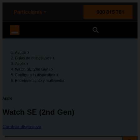
enido principal
e de la página
la cabecera
Particulares
900 815 761
Orange España
Ayuda
Guías de dispositivos
Apple
Watch SE (2nd Gen)
Configura tu dispositivo
Entretenimiento y multimedia
Apple
Watch SE (2nd Gen)
Cambiar dispositivo