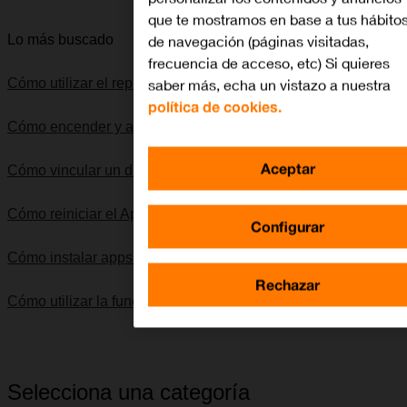
que te mostramos en base a tus hábito
de navegación (páginas visitadas,
Lo más buscado
frecuencia de acceso, etc) Si quieres
saber más, echa un vistazo a nuestra
Cómo utilizar el reproductor de música
política de cookies.
Cómo encender y apagar el Apple Watch
Aceptar
Cómo vincular un dispositivo Bluetooth al Apple Watch
Cómo reiniciar el Apple Watch
Configurar
Cómo instalar apps de App Store en el Apple Watch
Rechazar
Cómo utilizar la función de "No molestar"
Selecciona una categoría