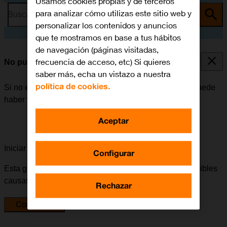
Usamos cookies propias y de terceros
para analizar cómo utilizas este sitio web y
Busca por problema o tema
personalizar los contenidos y anuncios
que te mostramos en base a tus hábitos
de navegación (páginas visitadas,
frecuencia de acceso, etc) Si quieres
No puedo instalar una app
saber más, echa un vistazo a nuestra
política de cookies.
Si no es posible instalar una app en el Apple Watch, puede
haber varias causas posibles al problema.
Aceptar
Iniciar la guía para solucionar tu problema
Configurar
Esta guía te va a conducir a través de una serie de posibles
causas y soluciones al problema.
Rechazar
Comenzar