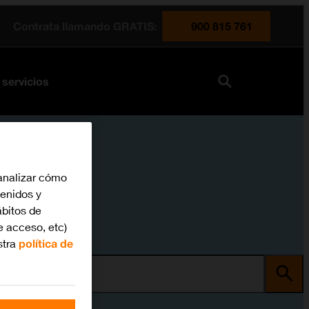
Contrata llamando GRATIS:
900 815 761
 servicios
analizar cómo
tenidos y
bitos de
e acceso, etc)
stra
política de
ma