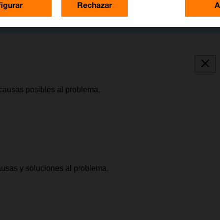
igurar
Rechazar
A
causas posibles al problema.
causas y soluciones al problema.