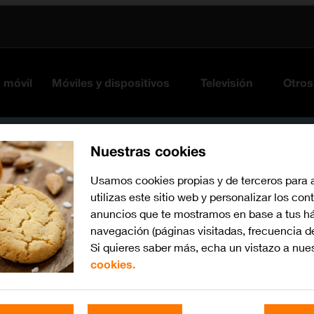
s móvil
Móviles y dispositivos
Televisión
Otros
Nuestras cookies
Usamos cookies propias y de terceros para 
utilizas este sitio web y personalizar los con
anuncios que te mostramos en base a tus há
navegación (páginas visitadas, frecuencia d
Si quieres saber más, echa un vistazo a nue
cookies.
Busca por problema o te