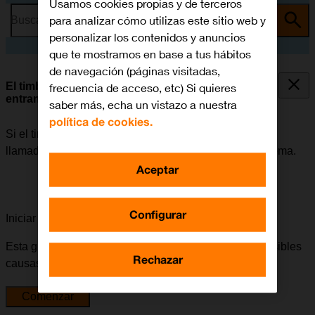
Usamos cookies propias y de terceros
para analizar cómo utilizas este sitio web y
Busca por problema o tema
personalizar los contenidos y anuncios
que te mostramos en base a tus hábitos
de navegación (páginas visitadas,
El timbre de llamada no suena con las llamadas
frecuencia de acceso, etc) Si quieres
entrantes
saber más, echa un vistazo a nuestra
política de cookies.
Si el timbre de llamada no suena cuando recibes una
llamada, puede haber varias causas posibles al problema.
Aceptar
Configurar
Iniciar la guía para solucionar tu problema
Esta guía te va a conducir a través de una serie de posibles
Rechazar
causas y soluciones al problema.
Comenzar