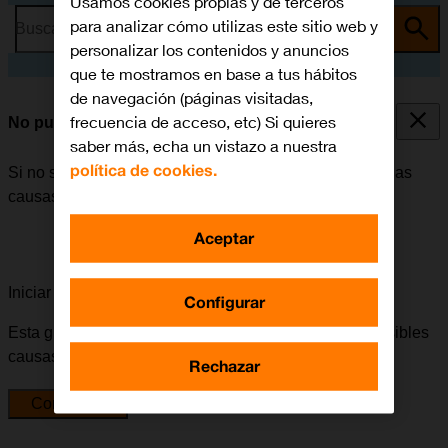
Usamos cookies propias y de terceros
para analizar cómo utilizas este sitio web y
Busca por problema o tema
personalizar los contenidos y anuncios
que te mostramos en base a tus hábitos
de navegación (páginas visitadas,
frecuencia de acceso, etc) Si quieres
No puedo enviar ni recibir SMS
saber más, echa un vistazo a nuestra
política de cookies.
Si no se puede enviar ni recibir SMS, puede haber varias
causas posibles al problema.
Aceptar
Iniciar la guía para solucionar tu problema
Configurar
Esta guía te va a conducir a través de una serie de posibles
causas y soluciones al problema.
Rechazar
Comenzar