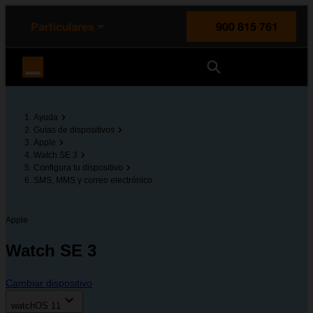
enido principal
e de la página
la cabecera
Particulares
900 815 761
Orange España
Ayuda
Guías de dispositivos
Apple
Watch SE 3
Configura tu dispositivo
SMS, MMS y correo electrónico
Apple
Watch SE 3
Cambiar dispositivo
watchOS 11