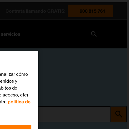
Contrata llamando GRATIS:
900 815 761
 servicios
analizar cómo
tenidos y
bitos de
e acceso, etc)
stra
política de
ma