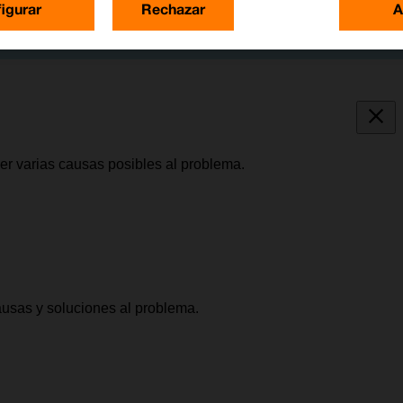
igurar
Rechazar
A
ber varias causas posibles al problema.
causas y soluciones al problema.