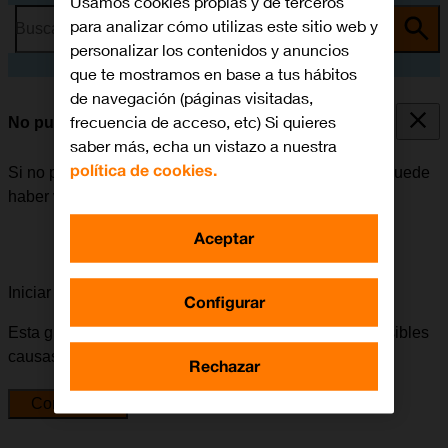
Usamos cookies propias y de terceros
para analizar cómo utilizas este sitio web y
Busca por problema o tema
personalizar los contenidos y anuncios
que te mostramos en base a tus hábitos
de navegación (páginas visitadas,
frecuencia de acceso, etc) Si quieres
No puedo emparejar el Apple Watch con mi móvil
saber más, echa un vistazo a nuestra
política de cookies.
Si no puedes emparejar el Apple Watch con tu móvil, puede
haber varias causas posibles al problema.
Aceptar
Iniciar la guía para solucionar tu problema
Configurar
Esta guía te va a conducir a través de una serie de posibles
causas y soluciones al problema.
Rechazar
Comenzar