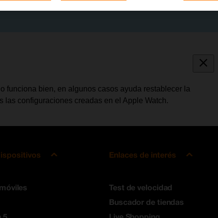
o funciona bien, en algunos casos ayuda restablecer la
s las configuraciones creadas en el Apple Watch.
ispositivos
Enlaces de interés
 móviles
Test de velocidad
Buscador de tiendas
 5
Live Shopping