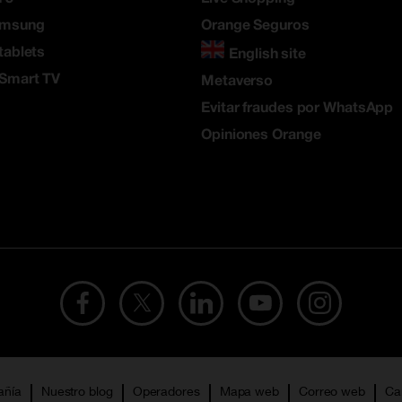
amsung
Orange Seguros
tablets
English site
 Smart TV
Metaverso
Evitar fraudes por WhatsApp
Opiniones Orange
añía
Nuestro blog
Operadores
Mapa web
Correo web
Ca