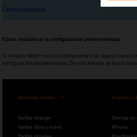
Cambiar dispositivo
Cómo restablecer la configuración predeterminada
Si el Apple Watch reacciona lentamente o de alguna manera n
configuración predeterminada. De esta manera se borran toda
Nuestras tarifas
Nuestros d
Tarifas Orange
Ofertas en
Tarifas fibra y móvil
iPhone
Tarifas móviles
PlayStation