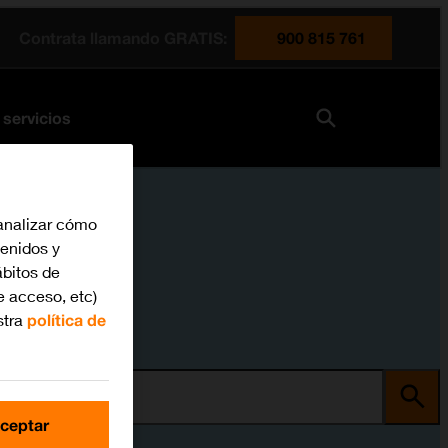
Contrata llamando GRATIS:
900 815 761
 servicios
analizar cómo
tenidos y
bitos de
e acceso, etc)
stra
política de
ma
ceptar