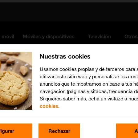
s móvil
Móviles y dispositivos
Televisión
Otros
Nuestras cookies
Usamos cookies propias y de terceros para 
utilizas este sitio web y personalizar los con
anuncios que te mostramos en base a tus há
navegación (páginas visitadas, frecuencia d
Si quieres saber más, echa un vistazo a nue
cookies.
Busca por problema o te
igurar
Rechazar
A