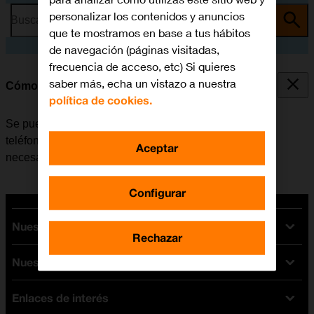
personalizar los contenidos y anuncios
Busca por problema o tema
que te mostramos en base a tus hábitos
de navegación (páginas visitadas,
frecuencia de acceso, etc) Si quieres
saber más, echa un vistazo a nuestra
Cómo realizar llamadas
política de cookies.
Se puede llamar a un número, marcando el número de
teléfono en el teclado del Apple Watch. Para llamar es
Aceptar
necesario que el Apple Watch esté conectado al móvil.
Configurar
Nuestras tarifas
Rechazar
Nuestros dispositivos
Tarifas Orange
Tarifas fibra y móvil
Enlaces de interés
Ofertas en móviles
Tarifas móviles