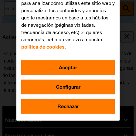
para analizar cómo utilizas este sitio web y
Busca por problema o tema
personalizar los contenidos y anuncios
que te mostramos en base a tus hábitos
de navegación (páginas visitadas,
frecuencia de acceso, etc) Si quieres
Activar o desactivar el modo de avión
saber más, echa un vistazo a nuestra
política de cookies.
Se pueden interrumpir todas las conexiones inalámbricas de
modo que el Apple Watch no interfiere, por ejemplo, con los
Aceptar
instrumentos de un avión o el equipo de un hospital. Algunas
de las funciones del Apple Watch se pueden seguir
utilizando pero, por ejemplo, no es posible recibir llamadas
Configurar
ni mensajes.
Rechazar
Nuestras tarifas
Nuestros dispositivos
Tarifas Orange