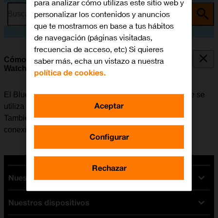
para analizar cómo utilizas este sitio web y
personalizar los contenidos y anuncios
Busca por problema o tema
que te mostramos en base a tus hábitos
de navegación (páginas visitadas,
frecuencia de acceso, etc) Si quieres
Cómo vincular un dispositivo Bluetooth al Apple
saber más, echa un vistazo a nuestra
Watch
política de cookies.
El Bluetooth es una forma de conexión inalámbrica que se
Aceptar
utiliza para establecer conexión con el Apple Watch.
También se puede utilizar el Bluetooth para establecer
conexión con unos auriculares inalámbricos.
Configurar
Rechazar
Nuestras tarifas
Nuestros dispositivos
Tarifas Orange
Tarifas fibra y móvil