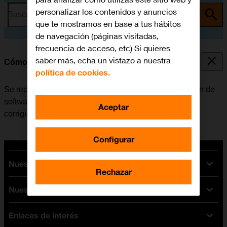
personalizar los contenidos y anuncios
Busca por problema o tema
que te mostramos en base a tus hábitos
de navegación (páginas visitadas,
frecuencia de acceso, etc) Si quieres
saber más, echa un vistazo a nuestra
Cómo actualizar el Apple Watch
política de cookies.
Se recomienda actualizar el Apple Watch con la versión de
software más reciente ya que el fabricante suele ir
Aceptar
corrigiendo posibles errores de versiones anteriores.
Configurar
Nuestras tarifas
Rechazar
Nuestros dispositivos
Tarifas Orange
Tarifas fibra y móvil
Enlaces de interés
Ofertas en móviles
Tarifas móviles