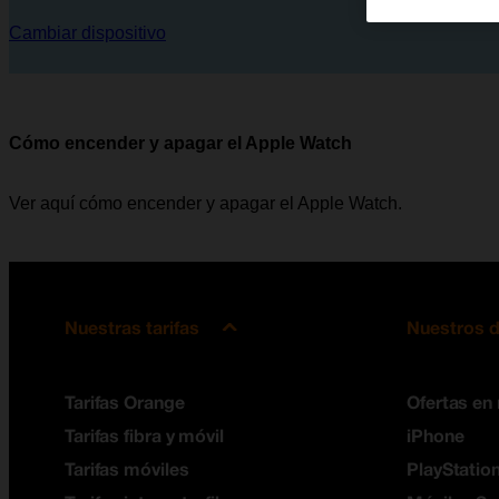
Cambiar dispositivo
Cómo encender y apagar el Apple Watch
Ver aquí cómo encender y apagar el Apple Watch.
Nuestras tarifas
Nuestros d
Tarifas Orange
Ofertas en
Tarifas fibra y móvil
iPhone
Tarifas móviles
PlayStation