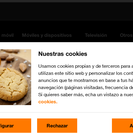
s móvil
Móviles y dispositivos
Televisión
Otros
Nuestras cookies
Usamos cookies propias y de terceros para 
utilizas este sitio web y personalizar los con
anuncios que te mostramos en base a tus há
navegación (páginas visitadas, frecuencia d
Si quieres saber más, echa un vistazo a nue
cookies.
Busca por problema o te
igurar
Rechazar
A