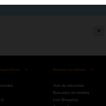
ispositivos
Enlaces de interés
 móviles
Test de velocidad
Buscador de tiendas
 5
Live Shopping