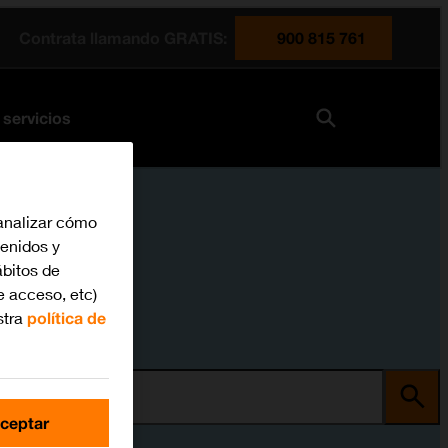
Contrata llamando GRATIS:
900 815 761
 servicios
analizar cómo
tenidos y
bitos de
e acceso, etc)
stra
política de
ma
ceptar