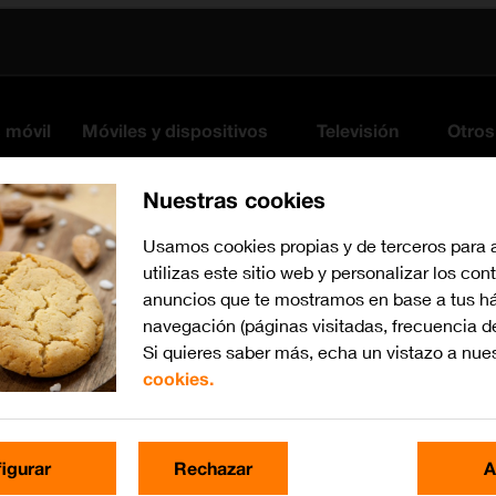
s móvil
Móviles y dispositivos
Televisión
Otros
Nuestras cookies
Usamos cookies propias y de terceros para 
utilizas este sitio web y personalizar los con
anuncios que te mostramos en base a tus há
navegación (páginas visitadas, frecuencia d
Si quieres saber más, echa un vistazo a nue
cookies.
Busca por problema o te
igurar
Rechazar
A