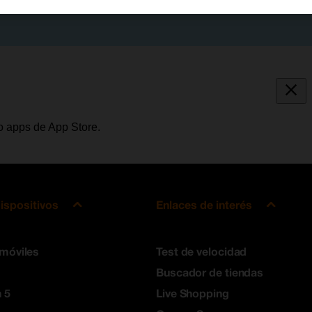
o apps de App Store.
ispositivos
Enlaces de interés
 móviles
Test de velocidad
Buscador de tiendas
 5
Live Shopping