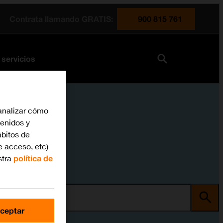
Contrata llamando GRATIS:
900 815 761
 servicios
analizar cómo
tenidos y
bitos de
e acceso, etc)
stra
política de
ma
ceptar