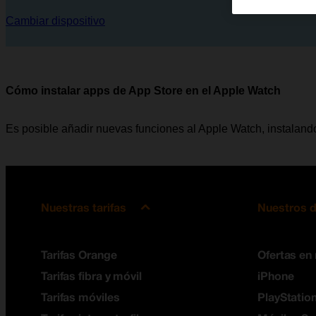
Cambiar dispositivo
Cómo instalar apps de App Store en el Apple Watch
Es posible añadir nuevas funciones al Apple Watch, instaland
Nuestras tarifas
Nuestros d
Tarifas Orange
Ofertas en
Tarifas fibra y móvil
iPhone
Tarifas móviles
PlayStation