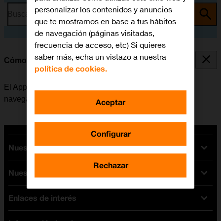
personalizar los contenidos y anuncios
Busca por problema o tema
que te mostramos en base a tus hábitos
de navegación (páginas visitadas,
frecuencia de acceso, etc) Si quieres
saber más, echa un vistazo a nuestra
Cómo utilizar la navegación GPS
política de cookies.
El Apple Watch se puede utilizar como una guía de
navegación para llegar a un destino determinado.
Aceptar
Configurar
Nuestras tarifas
Rechazar
Nuestros dispositivos
Tarifas Orange
Tarifas fibra y móvil
Enlaces de interés
Ofertas en móviles
Tarifas móviles
iPhone
Tarifas internet y fibra