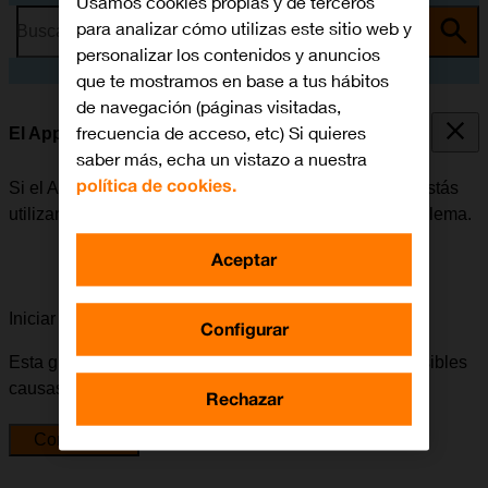
Usamos cookies propias y de terceros
para analizar cómo utilizas este sitio web y
Busca por problema o tema
personalizar los contenidos y anuncios
que te mostramos en base a tus hábitos
de navegación (páginas visitadas,
frecuencia de acceso, etc) Si quieres
El Apple Watch no registra mi actividad
saber más, echa un vistazo a nuestra
política de cookies.
Si el Apple Watch no registra tu actividad mientras lo estás
utilizando, puede haber varias causas posibles al problema.
Aceptar
Iniciar la guía para solucionar tu problema
Configurar
Esta guía te va a conducir a través de una serie de posibles
causas y soluciones al problema.
Rechazar
Comenzar