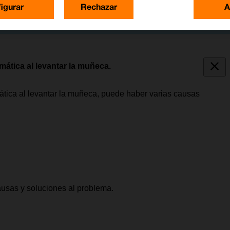
igurar
Rechazar
A
ática al levantar la muñeca.
ática al levantar la muñeca, puede haber varias causas
causas y soluciones al problema.