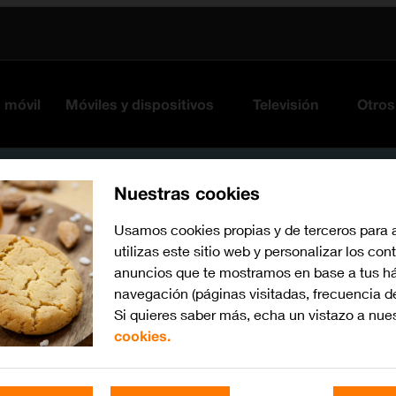
s móvil
Móviles y dispositivos
Televisión
Otros
Nuestras cookies
Usamos cookies propias y de terceros para 
utilizas este sitio web y personalizar los con
anuncios que te mostramos en base a tus há
tar la muñeca.
navegación (páginas visitadas, frecuencia d
Si quieres saber más, echa un vistazo a nue
cookies.
Busca por problema o te