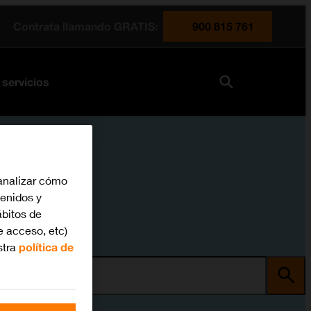
Contrata llamando GRATIS:
900 815 761
 servicios
analizar cómo
tenidos y
bitos de
e acceso, etc)
stra
política de
ma