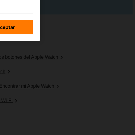
ceptar
 los botones del Apple Watch
tch
 Encontrar mi Apple Watch
 Wi-Fi