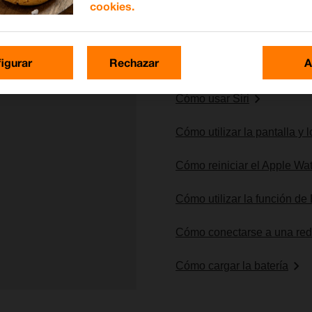
cookies.
Lo más buscado
igurar
Rechazar
A
Cómo usar Siri
Cómo utilizar la pantalla y
Cómo reiniciar el Apple Wa
Cómo utilizar la función de
Cómo conectarse a una red
Cómo cargar la batería