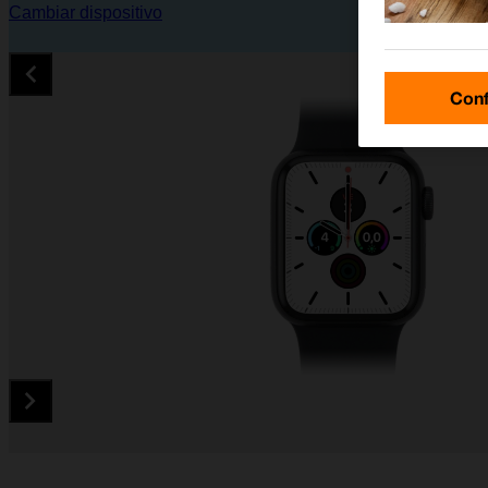
Cambiar dispositivo
Conf
Diapositiva 1 de 4. Apple Watch Series 5 - Black - imagen 1