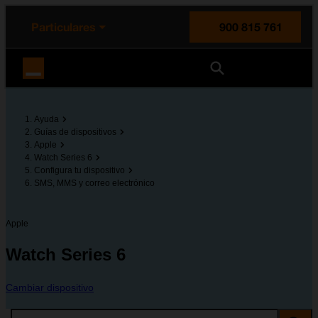
enido principal
e de la página
la cabecera
Particulares
900 815 761
Orange España
Ayuda
Guías de dispositivos
Apple
Watch Series 6
Configura tu dispositivo
SMS, MMS y correo electrónico
Apple
Watch Series 6
Cambiar dispositivo