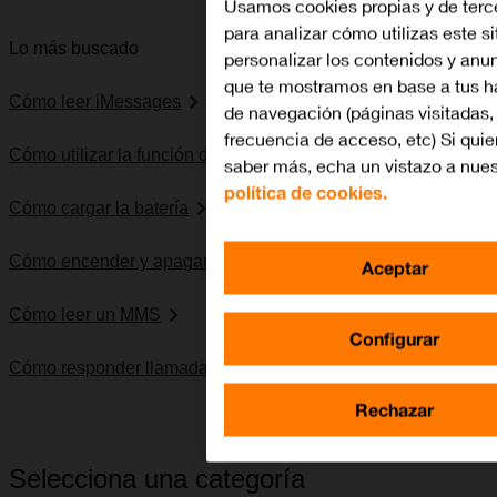
Usamos cookies propias y de terc
para analizar cómo utilizas este si
Lo más buscado
personalizar los contenidos y anu
que te mostramos en base a tus h
Cómo leer iMessages
de navegación (páginas visitadas,
frecuencia de acceso, etc) Si quie
Cómo utilizar la función de Encontrar mi Apple Watch
saber más, echa un vistazo a nues
política de cookies.
Cómo cargar la batería
Cómo encender y apagar el Apple Watch
Aceptar
Cómo leer un MMS
Configurar
Cómo responder llamadas
Rechazar
Selecciona una categoría